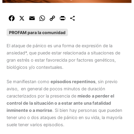
F
X
E
W
C
P
C
a
m
h
o
r
o
PROFAM para la comunidad
c
a
a
p
i
m
e
i
t
y
n
p
El ataque de pánico es una forma de expresión de la
b
l
s
L
t
a
ansiedad*, que puede estar relacionada a situaciones de
o
A
i
r
gran estrés o estar favorecida por factores genéticos,
o
p
n
t
biológicos y/o contextuales.
k
p
k
i
r
Se manifiestan como
episodios repentinos
, sin previo
aviso, en general de pocos minutos de duración
caracterizados por la presencia de
miedo
a perder el
control de la situación o a estar ante una fatalidad
inminente o a morirse
. Si bien hay personas que pueden
tener uno o dos ataques de pánico en su vida, la mayoría
suele tener varios episodios.