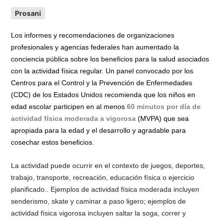
a
m
h
o
r
o
Prosani
c
a
a
p
i
m
e
i
t
y
n
p
Los informes y recomendaciones de organizaciones
b
l
s
L
t
a
profesionales y agencias federales han aumentado la
o
A
i
r
conciencia pública sobre los beneficios para la salud asociados
o
p
n
t
con la actividad física regular. Un panel convocado por los
k
p
k
i
Centros para el Control y la Prevención de Enfermedades
r
(CDC) de los Estados Unidos recomienda que los niños en
edad escolar participen en al menos
60 minutos por día de
actividad física moderada a vigorosa
(MVPA) que sea
apropiada para la edad y el desarrollo y agradable para
cosechar estos beneficios.
La actividad puede ocurrir en el contexto de juegos, deportes,
trabajo, transporte, recreación, educación física o ejercicio
planificado.. Ejemplos de actividad física moderada incluyen
senderismo, skate y caminar a paso ligero; ejemplos de
actividad física vigorosa incluyen saltar la soga, correr y