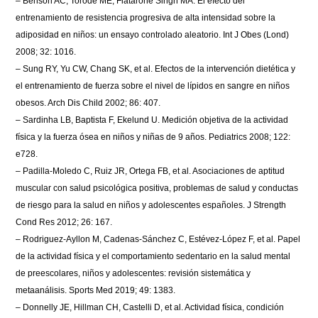
–
Benson AC, Torode ME, Fiatarone Singh MA. El efecto del
entrenamiento de resistencia progresiva de alta intensidad sobre la
adiposidad en niños: un ensayo controlado aleatorio. Int J Obes (Lond)
2008; 32: 1016.
–
Sung RY, Yu CW, Chang SK, et al. Efectos de la intervención dietética y
el entrenamiento de fuerza sobre el nivel de lípidos en sangre en niños
obesos. Arch Dis Child 2002; 86: 407.
–
Sardinha LB, Baptista F, Ekelund U. Medición objetiva de la actividad
física y la fuerza ósea en niños y niñas de 9 años. Pediatrics 2008; 122:
e728.
–
Padilla-Moledo C, Ruiz JR, Ortega FB, et al. Asociaciones de aptitud
muscular con salud psicológica positiva, problemas de salud y conductas
de riesgo para la salud en niños y adolescentes españoles. J Strength
Cond Res 2012; 26: 167.
–
Rodriguez-Ayllon M, Cadenas-Sánchez C, Estévez-López F, et al. Papel
de la actividad física y el comportamiento sedentario en la salud mental
de preescolares, niños y adolescentes: revisión sistemática y
metaanálisis. Sports Med 2019; 49: 1383.
–
Donnelly JE, Hillman CH, Castelli D, et al. Actividad física, condición