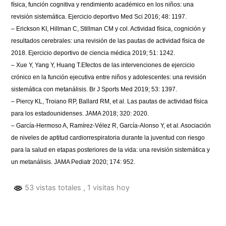
física, función cognitiva y rendimiento académico en los niños: una
revisión sistemática. Ejercicio deportivo Med Sci 2016; 48: 1197.
–
Erickson KI, Hillman C, Stillman CM y col. Actividad física, cognición y
resultados cerebrales: una revisión de las pautas de actividad física de
2018. Ejercicio deportivo de ciencia médica 2019; 51: 1242.
–
Xue Y, Yang Y, Huang T.Efectos de las intervenciones de ejercicio
crónico en la función ejecutiva entre niños y adolescentes: una revisión
sistemática con metanálisis. Br J Sports Med 2019; 53: 1397.
–
Piercy KL, Troiano RP, Ballard RM, et al. Las pautas de actividad física
para los estadounidenses. JAMA 2018; 320: 2020.
–
García-Hermoso A, Ramírez-Vélez R, García-Alonso Y, et al. Asociación
de niveles de aptitud cardiorrespiratoria durante la juventud con riesgo
para la salud en etapas posteriores de la vida: una revisión sistemática y
un metanálisis. JAMA Pediatr 2020; 174: 952.
53 vistas totales
, 1 visitas hoy