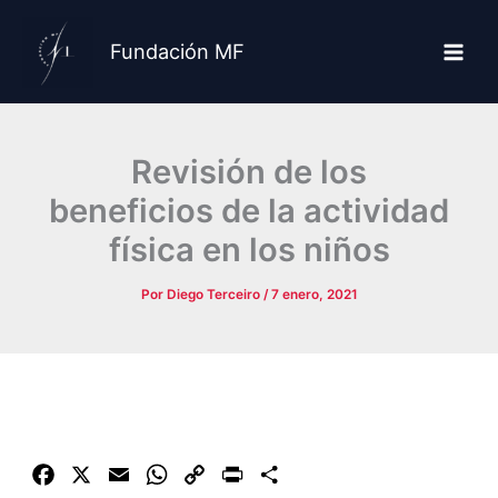
Ir
al
Fundación MF
contenido
Revisión de los
beneficios de la actividad
física en los niños
Por
Diego Terceiro
/
7 enero, 2021
F
X
E
W
C
P
C