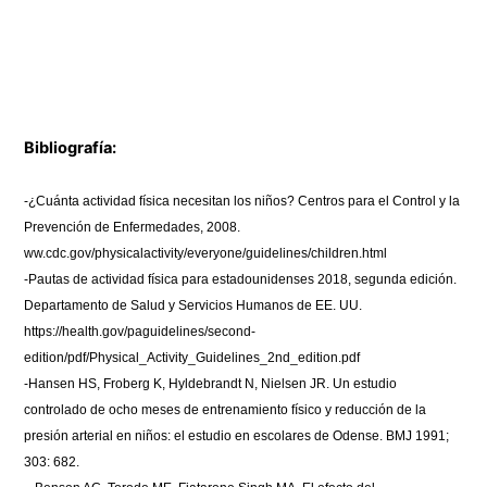
Bibliografía:
-¿Cuánta actividad física necesitan los niños? Centros para el Control y la
Prevención de Enfermedades, 2008.
ww.cdc.gov/physicalactivity/everyone/guidelines/children.html
-Pautas de actividad física para estadounidenses 2018, segunda edición.
Departamento de Salud y Servicios Humanos de EE. UU.
https://health.gov/paguidelines/second-
edition/pdf/Physical_Activity_Guidelines_2nd_edition.pdf
-Hansen HS, Froberg K, Hyldebrandt N, Nielsen JR. Un estudio
controlado de ocho meses de entrenamiento físico y reducción de la
presión arterial en niños: el estudio en escolares de Odense. BMJ 1991;
303: 682.