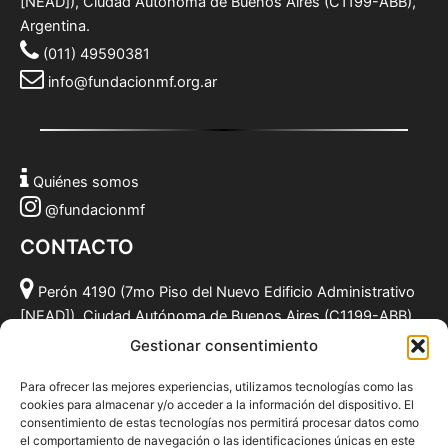
[NEAD]), Ciudad Autónoma de Buenos Aires (C1199-ABB),
Argentina.
(011) 49590381
info@fundacionmf.org.ar
Quiénes somos
@fundacionmf
CONTACTO
Perón 4190 (7mo Piso del Nuevo Edificio Administrativo
[NEAD]), Ciudad Autónoma de Buenos Aires (C1199-ABB),
Argentina.
Gestionar consentimiento
(011) 49590381
Para ofrecer las mejores experiencias, utilizamos tecnologías como las
info@fundacionmf.org.ar
cookies para almacenar y/o acceder a la información del dispositivo. El
consentimiento de estas tecnologías nos permitirá procesar datos como
el comportamiento de navegación o las identificaciones únicas en este