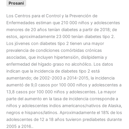
Prosani
c
a
a
p
i
m
e
i
t
y
n
p
Los Centros para el Control y la Prevención de
b
l
s
L
t
a
Enfermedades estiman que 210 000 niños y adolescentes
o
A
i
r
menores de 20 años tenían diabetes a partir de 2018; de
o
p
n
t
estos, aproximadamente 23 000 tenían diabetes tipo 2.
k
p
k
i
Los jóvenes con diabetes tipo 2 tienen una mayor
r
prevalencia de condiciones comórbidas crónicas
asociadas, que incluyen hipertensión, dislipidemia y
enfermedad del hígado graso no alcohólico. Los datos
indican que la incidencia de diabetes tipo 2 está
aumentando; de 2002-2003 a 2014-2015, la incidencia
aumentó de 9,0 casos por 100 000 niños y adolescentes a
13,8 casos por 100 000 niños y adolescentes. La mayor
parte del aumento en la tasa de incidencia corresponde a
niños y adolescentes indios americanos/nativos de Alaska,
negros e hispanos/latinos. Aproximadamente el 18% de los
adolescentes de 12 a 18 años tuvieron prediabetes durante
2005 a 2016..