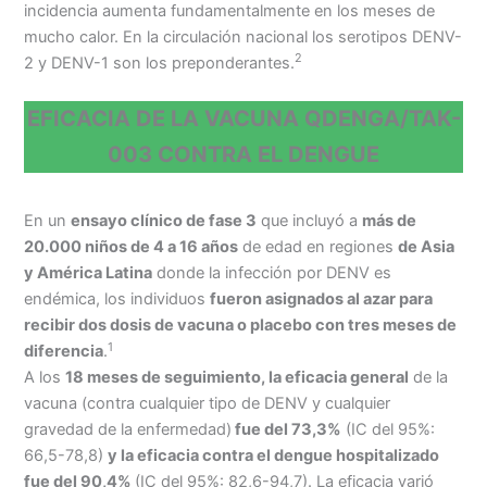
incidencia aumenta fundamentalmente en los meses de
mucho calor. En la circulación nacional los serotipos DENV-
2
2 y DENV-1 son los preponderantes.
EFICACIA DE LA VACUNA QDENGA/TAK-
003 CONTRA EL DENGUE
En un
ensayo clínico de fase 3
que incluyó a
más de
20.000 niños de 4 a 16 años
de edad en regiones
de Asia
y América Latina
donde la infección por DENV es
endémica, los individuos
fueron asignados al azar para
recibir dos dosis de vacuna o placebo con tres meses de
1
diferencia
.
A los
18 meses de seguimiento, la eficacia general
de la
vacuna (contra cualquier tipo de DENV y cualquier
gravedad de la enfermedad)
fue del 73,3%
(IC del 95%:
66,5-78,8)
y la eficacia contra el dengue hospitalizado
fue del 90,4%
(IC del 95%: 82,6-94,7). La eficacia varió