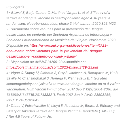
Bibliografía
1 – Biswal S, Borja-Tabora C, Martinez Vargas L, et al. Efficacy of a
tetravalent dengue vaccine in healthy children aged 4-16 years: a
randomised, placebo-controlled, phase 3 trial. Lancet 2020;395:1423.
2- Documento sobre vacunas para la prevención del Dengue
desarrollado en conjunto por Sociedad Argentina de Infectología y
Sociedad Latinoamericana de Medicina del Viajero. Noviembre 2023.
Disponible en:
https://www.sadi.org.ar/publicaciones/item/1723-
documento-sobre-vacunas-para-la-prevencion-del-dengue-
desarrollado-en-conjunto-por-sadi-y-slamvi
3- Disposicion de ANMAT 31269-23 disponible en:
https://boletin.anmat.gob.ar/abril_2023/Dispo_3129-23.pdf
4- Vigne C, Dupuy M, Richetin A, Guy B, Jackson N, Bonaparte M, Hu B,
Saville M, Chansinghakul D, Noriega F, Plennevaux E. Integrated
immunogenicity analysis of a tetravalent dengue vaccine up to 4 y after
vaccination. Hum Vaccin Immunother. 2017 Sep 2;13(9):2004-2016. doi:
10.1080/21645515.2017.1333211. Epub 2017 Jun 9. PMID: 28598256;
PMCID: PMC5612045.
5- Tricou V, Folschweiller N, Lloyd E, Rauscher M, Biswal S. Efficacy and
Safety of Takeda’s Tetravalent Dengue Vaccine Candidate (TAK-003)
After 4.5 Years of Follow-Up.