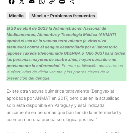
F
X
E
W
C
P
C
a
m
h
o
r
o
Micelio
Micelio - Problemas frecuentes
c
a
a
p
i
m
e
i
t
y
n
p
El 26 de abril de 2023 la Administración Nacional de
b
l
s
L
t
a
Medicamentos, Alimentos y Tecnología Médica (ANMAT)
o
A
i
r
aprobó el uso de la vacuna tetravalente (a virus vivo
atenuado) contra el dengue desarrollada por el laboratorio
o
p
n
t
japonés Takeda (denominada QDENGA o TAK-003) para todas
k
p
k
i
las personas mayores de cuatro años, hayan cursado o no
r
previamente la enfermedad.
En esta publicación analizaremos
la efectividad de dicha vacuna y los puntos claves de la
prevención del dengue.
Existe otra vacuna quimérica tetravalente (Dengvaxia)
aprobada por ANMAT en 2017, pero que en la actualidad
solo está disponible en Paraguay y está indicada
únicamente en personas que han tenido la enfermedad y
2
cuentan con una prueba serológica positiva.