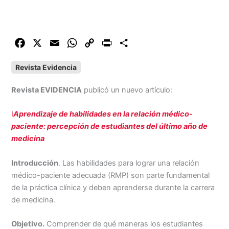
F
X
E
W
C
P
C
a
m
h
o
r
o
Revista Evidencia
c
a
a
p
i
m
e
i
t
y
n
p
Revista EVIDENCIA
publicó un nuevo artículo:
b
l
s
L
t
a
o
A
i
r
I
Aprendizaje de habilidades en la relación médico-
o
p
n
t
paciente: percepción de estudiantes del último año de
k
p
k
i
medicina
r
Introducción
. Las habilidades para lograr una relación
médico-paciente adecuada (RMP) son parte fundamental
de la práctica clínica y deben aprenderse durante la carrera
de medicina.
Objetivo.
Comprender de qué maneras los estudiantes