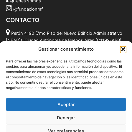
Quiénes somos
@fundacionmf
CONTACTO
Perón 4190 (7mo Piso del Nuevo Edificio Administrativo
[NEAD]), Ciudad Autónoma de Buenos Aires (C1199-ABB),
Argentina.
Gestionar consentimiento
(011) 49590381
Para ofrecer las mejores experiencias, utilizamos tecnologías como las
info@fundacionmf.org.ar
cookies para almacenar y/o acceder a la información del dispositivo. El
consentimiento de estas tecnologías nos permitirá procesar datos como
el comportamiento de navegación o las identificaciones únicas en este
sitio. No consentir o retirar el consentimiento, puede afectar
negativamente a ciertas características y funciones.
Quiénes somos
@fundacionmf
Aceptar
Politica de privacidad
Denegar
Ver preferencias