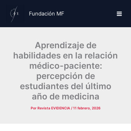
Ir
al
Fundación MF
contenido
Aprendizaje de
habilidades en la relación
médico-paciente:
percepción de
estudiantes del último
año de medicina
Por
Revista EVIDENCIA
/
11 febrero, 2026