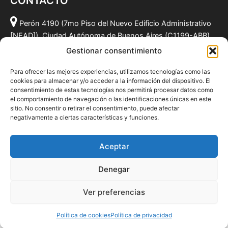
CONTACTO
Perón 4190 (7mo Piso del Nuevo Edificio Administrativo
[NEAD]), Ciudad Autónoma de Buenos Aires (C1199-ABB),
Argentina.
Gestionar consentimiento
(011) 49590381
Para ofrecer las mejores experiencias, utilizamos tecnologías como las
info@fundacionmf.org.ar
cookies para almacenar y/o acceder a la información del dispositivo. El
consentimiento de estas tecnologías nos permitirá procesar datos como
el comportamiento de navegación o las identificaciones únicas en este
sitio. No consentir o retirar el consentimiento, puede afectar
negativamente a ciertas características y funciones.
Quiénes somos
@fundacionmf
Aceptar
Politica de privacidad
Denegar
Ver preferencias
Todos los derechos © 2026 Fundación MF
Política de cookies
Política de privacidad