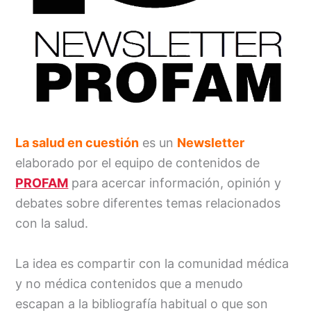
La salud en cuestión
es un
Newsletter
elaborado por el equipo de contenidos de
PROFAM
para acercar información, opinión y
debates sobre diferentes temas relacionados
con la salud.
La idea es compartir con la comunidad médica
y no médica contenidos que a menudo
escapan a la bibliografía habitual o que son