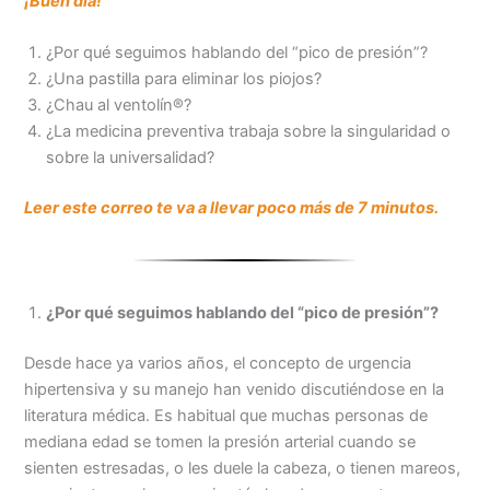
¡Buen día!
b
l
s
L
t
a
o
A
i
r
¿Por qué seguimos hablando del “pico de presión”?
o
p
n
t
¿Una pastilla para eliminar los piojos?
k
p
k
i
¿Chau al ventolín®?
r
¿La medicina preventiva trabaja sobre la singularidad o
sobre la universalidad?
Leer este correo te va a llevar poco más de 7 minutos.
¿Por qué seguimos hablando del “pico de presión”?
Desde hace ya varios años, el concepto de urgencia
hipertensiva y su manejo han venido discutiéndose en la
literatura médica. Es habitual que muchas personas de
mediana edad se tomen la presión arterial cuando se
sienten estresadas, o les duele la cabeza, o tienen mareos,