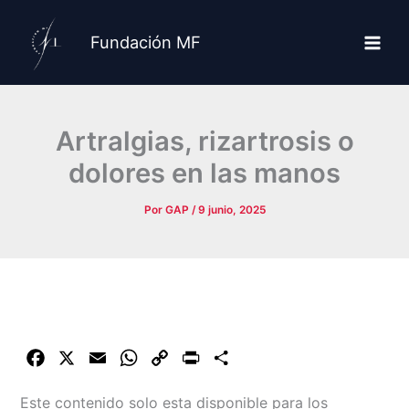
Ir
al
Fundación MF
contenido
Artralgias, rizartrosis o
dolores en las manos
Por
GAP
/
9 junio, 2025
F
X
E
W
C
P
C
a
m
h
o
r
o
Este contenido solo esta disponible para los
c
a
a
p
i
m