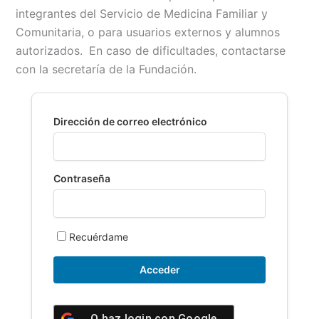
integrantes del Servicio de Medicina Familiar y
e
i
t
y
n
p
Comunitaria, o para usuarios externos y alumnos
b
l
s
L
t
a
autorizados.
En caso de dificultades, contactarse
o
A
i
r
con la secretaría de la Fundación.
o
p
n
t
k
p
k
i
r
Dirección de correo electrónico
Contraseña
Recuérdame
O haz login con
Google