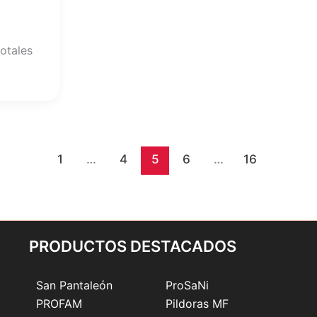
totales
1
…
4
5
6
…
16
PRODUCTOS DESTACADOS
San Pantaleón
ProSaNi
PROFAM
Pildoras MF