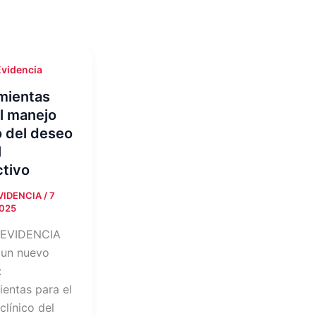
Evidencia
mientas
l manejo
o del deseo
l
ctivo
EVIDENCIA
/
7
2025
 EVIDENCIA
 un nuevo
:
ientas para el
clínico del