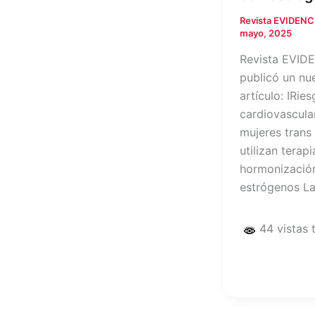
Revista EVIDEN
mayo, 2025
Revista EVID
publicó un nu
artículo: IRie
cardiovascula
mujeres trans
utilizan terap
hormonizació
estrógenos La
44 vistas 