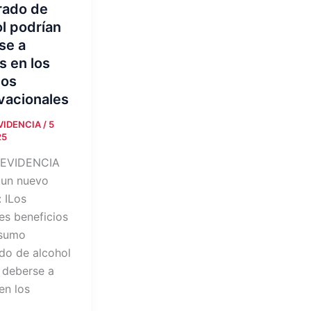
ado de
l podrían
se a
s en los
ios
vacionales
EVIDENCIA
/
5
25
 EVIDENCIA
 un nuevo
: ILos
es beneficios
nsumo
o de alcohol
 deberse a
en los