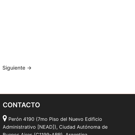
Siguiente
→
CONTACTO
Perón 4190 (7mo Piso del Nuevo Edificio
Administrativo [NEAD]), Ciudad Autónoma de
Buenos Aires (C1199-ABB), Argentina.