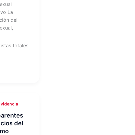
exual
ivo La
ción del
exual,
istas totales
Evidencia
parentes
cios del
umo