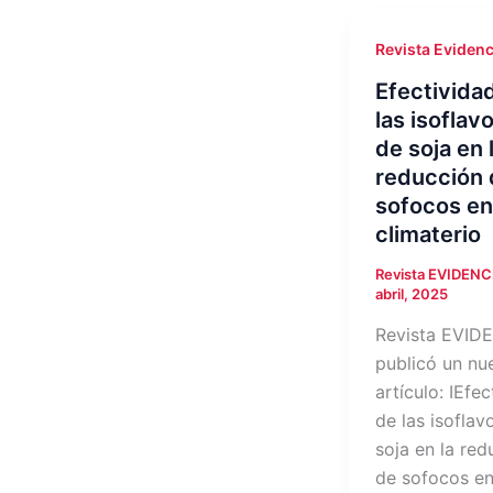
Revista Evidenc
Efectivida
las isoflav
de soja en 
reducción 
sofocos en
climaterio
Revista EVIDEN
abril, 2025
Revista EVID
publicó un nu
artículo: IEfe
de las isoflav
soja en la red
de sofocos en