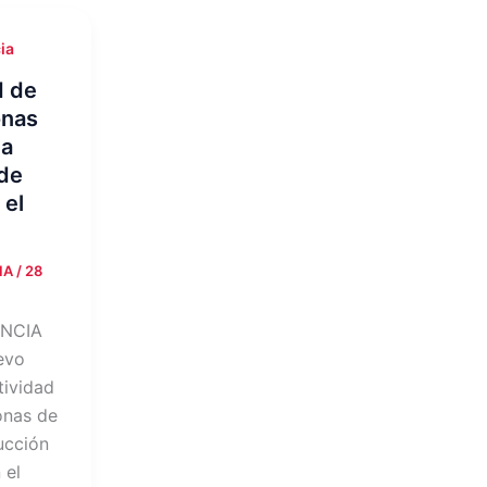
ia
d de
onas
la
de
 el
CIA
/
28
ENCIA
evo
ctividad
onas de
ucción
 el