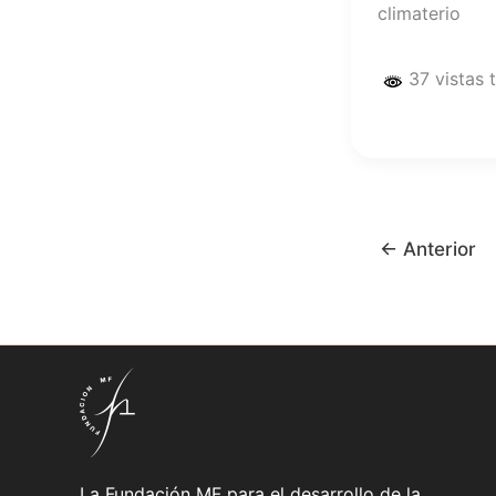
climaterio
37 vistas 
←
Anterior
La Fundación MF para el desarrollo de la