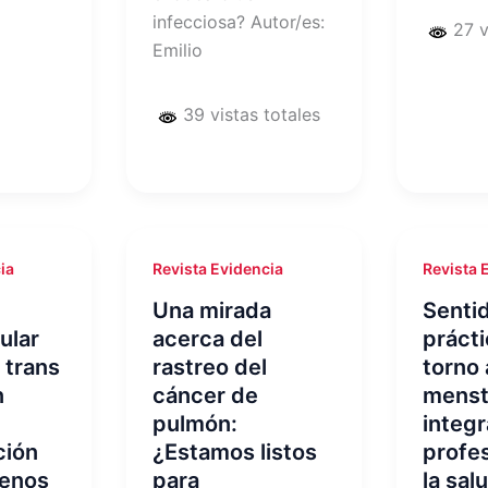
infecciosa? Autor/es:
27 v
Emilio
39 vistas totales
ia
Revista Evidencia
Revista 
Una mirada
Senti
ular
acerca del
prácti
 trans
rastreo del
torno 
n
cáncer de
menst
pulmón:
integr
ción
¿Estamos listos
profe
genos
para
la sal