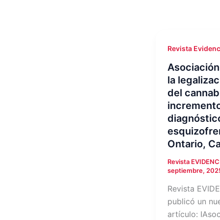
Revista Evidenc
Asociación
la legaliza
del cannabi
increment
diagnóstic
esquizofre
Ontario, C
Revista EVIDEN
septiembre, 202
Revista EVID
publicó un nu
artículo: IAso