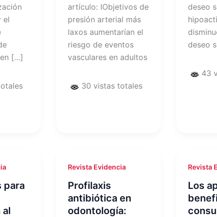
ización
artículo: IObjetivos de
deseo s
 el
presión arterial más
hipoact
e
laxos aumentarían el
disminu
de
riesgo de eventos
deseo s
 en […]
vasculares en adultos
43 v
totales
30 vistas totales
ia
Revista Evidencia
Revista 
s para
Profilaxis
Los a
antibiótica en
benefi
 al
odontología:
cons