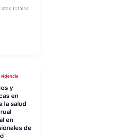
istas totales
Evidencia
dos y
cas en
a la salud
rual
al en
sionales de
ud