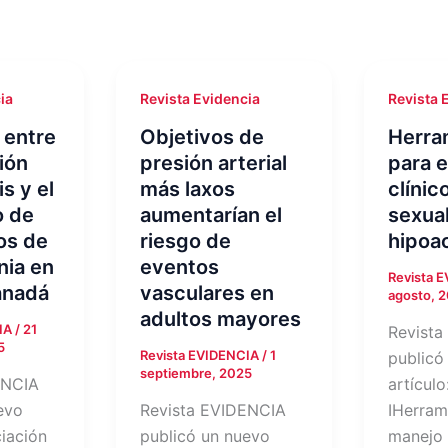
ia
Revista Evidencia
Revista 
 entre
Objetivos de
Herra
ción
presión arterial
para e
s y el
más laxos
clínic
o de
aumentarían el
sexua
os de
riesgo de
hipoa
nia en
eventos
Revista 
anadá
vasculares en
agosto, 
adultos mayores
CIA
/
21
Revista
5
Revista EVIDENCIA
/
1
publicó
septiembre, 2025
ENCIA
artículo
evo
Revista EVIDENCIA
IHerram
ciación
publicó un nuevo
manejo 