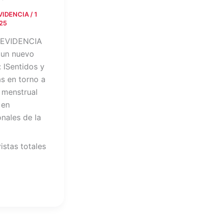
EVIDENCIA
/
1
25
 EVIDENCIA
 un nuevo
: ISentidos y
as en torno a
d menstrual
 en
onales de la
istas totales