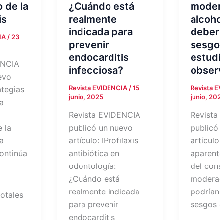
 de la
¿Cuándo está
moder
is
realmente
alcoho
indicada para
deber
CIA
/
23
prevenir
sesgo
endocarditis
estud
ENCIA
infecciosa?
obser
evo
Revista EVIDENCIA
/
15
Revista 
ategias
junio, 2025
junio, 20
la
Revista EVIDENCIA
Revista
e la
publicó un nuevo
publicó
La
artículo: IProfilaxis
artículo
continúa
antibiótica en
aparent
odontología:
del co
¿Cuándo está
moderad
realmente indicada
podrían
totales
para prevenir
sesgos 
endocarditis