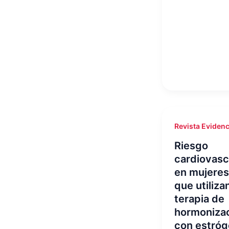
Revista Evidenc
Riesgo
cardiovasc
en mujeres
que utiliza
terapia de
hormoniza
con estró