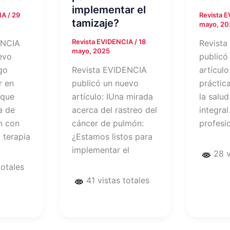
implementar el
CIA
/
29
Revista 
tamizaje?
mayo, 20
Revista EVIDENCIA
/
18
ENCIA
Revista
mayo, 2025
evo
publicó
sgo
Revista EVIDENCIA
artículo
r en
publicó un nuevo
práctic
 que
artículo: IUna mirada
la salu
ia de
acerca del rastreo del
integral
n con
cáncer de pulmón:
profesi
 terapia
¿Estamos listos para
implementar el
28 v
totales
41 vistas totales