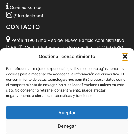
Quiénes somos
@fundacionmf
CONTACTO
Perón 4190 (7mo Piso del Nuevo Edificio Administrativo
[NEAD]), Ciudad Autónoma de Buenos Aires (C1199-ABB),
Argentina.
Gestionar consentimiento
(011) 49590381
Para ofrecer las mejores experiencias, utilizamos tecnologías como las
info@fundacionmf.org.ar
cookies para almacenar y/o acceder a la información del dispositivo. El
consentimiento de estas tecnologías nos permitirá procesar datos como
el comportamiento de navegación o las identificaciones únicas en este
sitio. No consentir o retirar el consentimiento, puede afectar
negativamente a ciertas características y funciones.
Quiénes somos
@fundacionmf
Aceptar
Politica de privacidad
Denegar