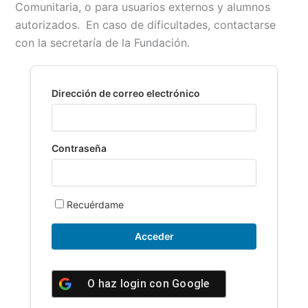
Comunitaria, o para usuarios externos y alumnos
b
l
s
L
t
a
autorizados.
En caso de dificultades, contactarse
o
A
i
r
con la secretaría de la Fundación.
o
p
n
t
k
p
k
i
r
Dirección de correo electrónico
Contraseña
Recuérdame
O haz login con
Google