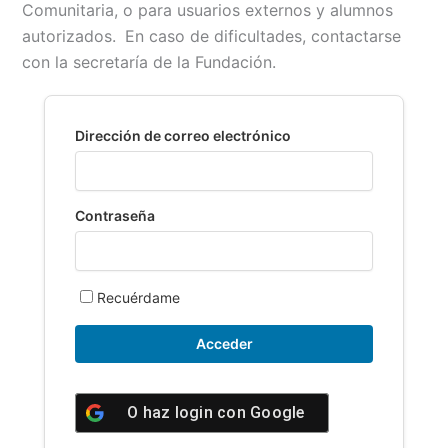
Comunitaria, o para usuarios externos y alumnos
b
l
s
L
t
a
autorizados.
En caso de dificultades, contactarse
o
A
i
r
con la secretaría de la Fundación.
o
p
n
t
k
p
k
i
r
Dirección de correo electrónico
Contraseña
Recuérdame
O haz login con
Google