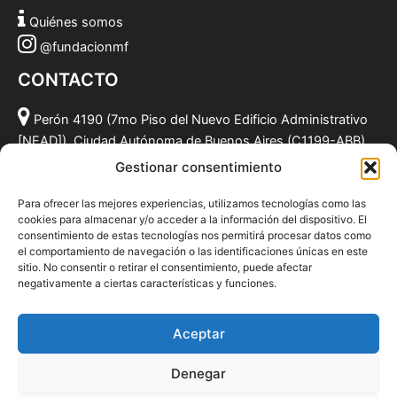
Quiénes somos
@fundacionmf
CONTACTO
Perón 4190 (7mo Piso del Nuevo Edificio Administrativo
[NEAD]), Ciudad Autónoma de Buenos Aires (C1199-ABB),
Argentina.
Gestionar consentimiento
(011) 49590381
Para ofrecer las mejores experiencias, utilizamos tecnologías como las
info@fundacionmf.org.ar
cookies para almacenar y/o acceder a la información del dispositivo. El
consentimiento de estas tecnologías nos permitirá procesar datos como
el comportamiento de navegación o las identificaciones únicas en este
sitio. No consentir o retirar el consentimiento, puede afectar
negativamente a ciertas características y funciones.
Quiénes somos
@fundacionmf
Aceptar
Politica de privacidad
Denegar