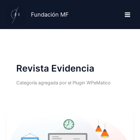
Ir
al
Fundación MF
contenido
Revista Evidencia
Categoría agregada por el Plugin WPeMatico