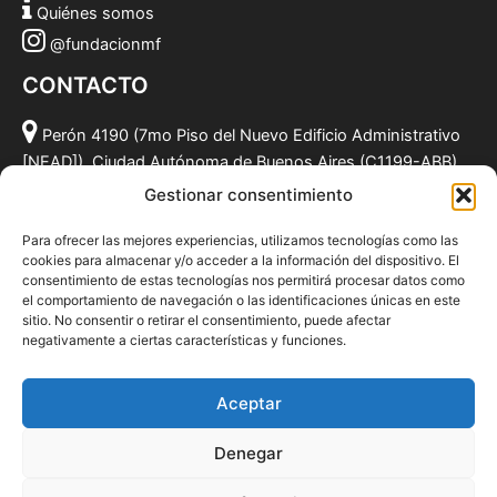
Quiénes somos
@fundacionmf
CONTACTO
Perón 4190 (7mo Piso del Nuevo Edificio Administrativo
[NEAD]), Ciudad Autónoma de Buenos Aires (C1199-ABB),
Argentina.
Gestionar consentimiento
(011) 49590381
Para ofrecer las mejores experiencias, utilizamos tecnologías como las
info@fundacionmf.org.ar
cookies para almacenar y/o acceder a la información del dispositivo. El
consentimiento de estas tecnologías nos permitirá procesar datos como
el comportamiento de navegación o las identificaciones únicas en este
sitio. No consentir o retirar el consentimiento, puede afectar
negativamente a ciertas características y funciones.
Quiénes somos
@fundacionmf
Aceptar
Politica de privacidad
Denegar