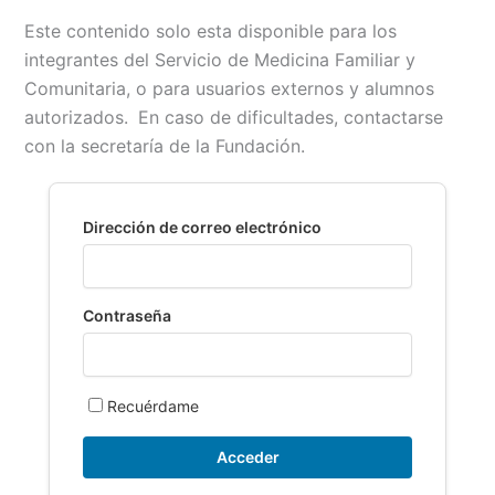
a
m
h
o
r
o
Este contenido solo esta disponible para los
c
a
a
p
i
m
integrantes del Servicio de Medicina Familiar y
e
i
t
y
n
p
Comunitaria, o para usuarios externos y alumnos
b
l
s
L
t
a
autorizados.
En caso de dificultades, contactarse
o
A
i
r
con la secretaría de la Fundación.
o
p
n
t
k
p
k
i
r
Dirección de correo electrónico
Contraseña
Recuérdame