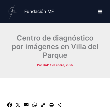
Ir
al
Fundación MF
contenido
Centro de diagnóstico
por imágenes en Villa del
Parque
Por
GAP
/
23 enero, 2025
F
X
E
W
C
P
C