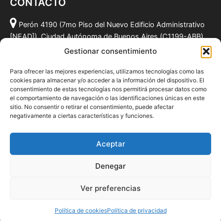
CONTACTO
Perón 4190 (7mo Piso del Nuevo Edificio Administrativo
[NEAD]), Ciudad Autónoma de Buenos Aires (C1199-ABB),
Argentina.
Gestionar consentimiento
(011) 49590381
Para ofrecer las mejores experiencias, utilizamos tecnologías como las
info@fundacionmf.org.ar
cookies para almacenar y/o acceder a la información del dispositivo. El
consentimiento de estas tecnologías nos permitirá procesar datos como
el comportamiento de navegación o las identificaciones únicas en este
sitio. No consentir o retirar el consentimiento, puede afectar
negativamente a ciertas características y funciones.
Quiénes somos
@fundacionmf
Aceptar
Politica de privacidad
Denegar
Ver preferencias
Todos los derechos © 2026 Fundación MF
Política de cookies
Política de privacidad