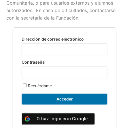
Comunitaria, o para usuarios externos y alumnos
b
l
s
L
t
a
autorizados.
En caso de dificultades, contactarse
o
A
i
r
con la secretaría de la Fundación.
o
p
n
t
k
p
k
i
r
Dirección de correo electrónico
Contraseña
Recuérdame
O haz login con
Google