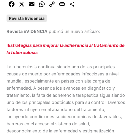
F
X
E
W
C
P
C
a
m
h
o
r
o
Revista Evidencia
c
a
a
p
i
m
e
i
t
y
n
p
Revista EVIDENCIA
publicó un nuevo artículo:
b
l
s
L
t
a
o
A
i
r
I
Estrategias para mejorar la adherencia al tratamiento de
o
p
n
t
la tuberculosis
k
p
k
i
r
La tuberculosis continúa siendo una de las principales
causas de muerte por enfermedades infecciosas a nivel
mundial, especialmente en países con alta carga de
enfermedad. A pesar de los avances en diagnóstico y
tratamiento, la falta de adherencia terapéutica sigue siendo
uno de los principales obstáculos para su control. Diversos
factores influyen en el abandono del tratamiento,
incluyendo condiciones socioeconómicas desfavorables,
barreras en el acceso al sistema de salud,
desconocimiento de la enfermedad y estigmatización.