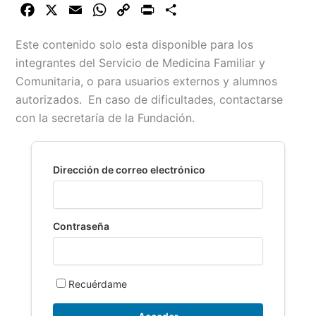
F
X
E
W
C
P
C
a
m
h
o
r
o
Este contenido solo esta disponible para los
c
a
a
p
i
m
integrantes del Servicio de Medicina Familiar y
e
i
t
y
n
p
Comunitaria, o para usuarios externos y alumnos
b
l
s
L
t
a
autorizados.
En caso de dificultades, contactarse
o
A
i
r
con la secretaría de la Fundación.
o
p
n
t
k
p
k
i
r
Dirección de correo electrónico
Contraseña
Recuérdame