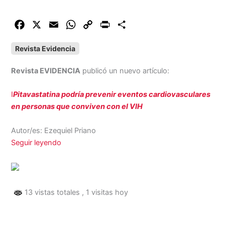
F
X
E
W
C
P
C
a
m
h
o
r
o
Revista Evidencia
c
a
a
p
i
m
e
i
t
y
n
p
Revista EVIDENCIA
publicó un nuevo artículo:
b
l
s
L
t
a
o
A
i
r
I
Pitavastatina podría prevenir eventos cardiovasculares
o
p
n
t
en personas que conviven con el VIH
k
p
k
i
r
Autor/es: Ezequiel Priano
Seguir leyendo
13 vistas totales
, 1 visitas hoy