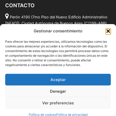
CONTACTO
Perón 4190 (7mo Piso del Nuevo Edificio Administrativo
[NEAD]), Ciudad Autónoma de Buenos Aires (C1199-ABB),
Argentina.
Gestionar consentimiento
(011) 49590381
Para ofrecer las mejores experiencias, utilizamos tecnologías como las
info@fundacionmf.org.ar
cookies para almacenar y/o acceder a la información del dispositivo. El
consentimiento de estas tecnologías nos permitirá procesar datos como
el comportamiento de navegación o las identificaciones únicas en este
sitio. No consentir o retirar el consentimiento, puede afectar
negativamente a ciertas características y funciones.
Quiénes somos
@fundacionmf
Aceptar
Politica de privacidad
Denegar
Ver preferencias
Todos los derechos © 2026 Fundación MF
Política de cookies
Política de privacidad