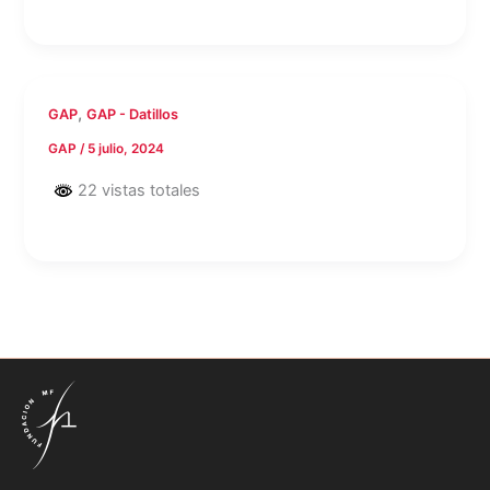
,
GAP
GAP - Datillos
GAP
/
5 julio, 2024
22 vistas totales