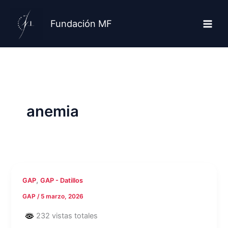
Ir
al
Fundación MF
contenido
anemia
,
GAP
GAP - Datillos
GAP
/
5 marzo, 2026
232 vistas totales