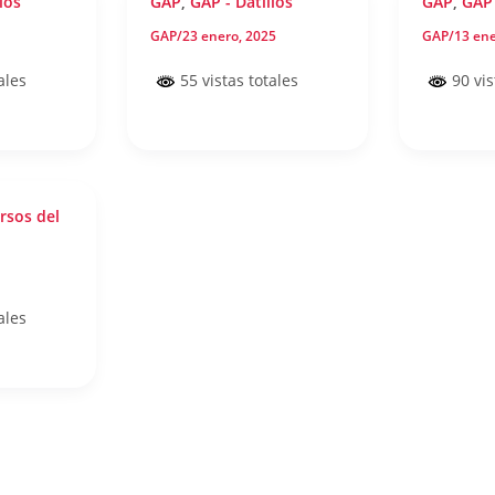
los
GAP
,
GAP - Datillos
GAP
,
GAP 
GAP
/
23 enero, 2025
GAP
/
13 ene
ales
55 vistas totales
90 vis
rsos del
ales