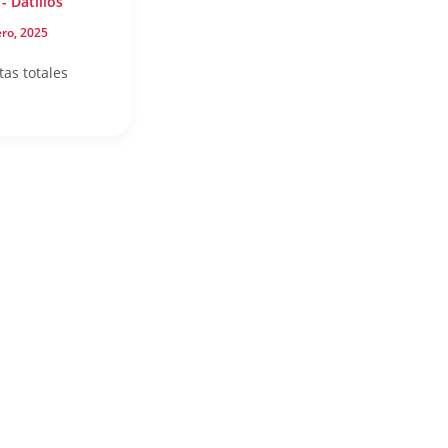
- Datillos
ro, 2025
tas totales