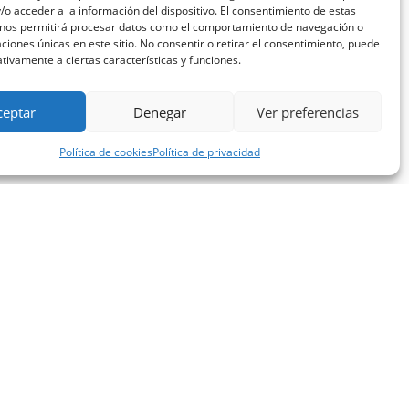
o acceder a la información del dispositivo. El consentimiento de estas
 nos permitirá procesar datos como el comportamiento de navegación o
caciones únicas en este sitio. No consentir o retirar el consentimiento, puede
tivamente a ciertas características y funciones.
ceptar
Denegar
Ver preferencias
Política de cookies
Política de privacidad
CONTACTO
Perón 4190 (7mo Piso del Nuevo Edificio
Administrativo [NEAD]), Ciudad Autónoma de Buenos