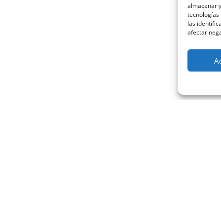
almacenar y/
tecnologías
las identifi
afectar nega
A
PRODUCTOS DESTACADOS
San Pantaleón
ProSaNi
PROFAM
Pildoras MF