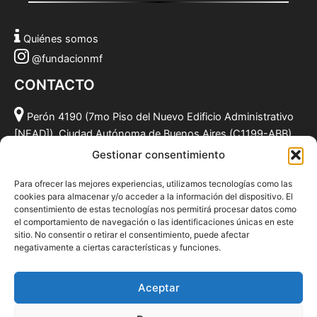
Quiénes somos
@fundacionmf
CONTACTO
Perón 4190 (7mo Piso del Nuevo Edificio Administrativo
[NEAD]), Ciudad Autónoma de Buenos Aires (C1199-ABB),
Argentina.
Gestionar consentimiento
(011) 49590381
Para ofrecer las mejores experiencias, utilizamos tecnologías como las
info@fundacionmf.org.ar
cookies para almacenar y/o acceder a la información del dispositivo. El
consentimiento de estas tecnologías nos permitirá procesar datos como
el comportamiento de navegación o las identificaciones únicas en este
sitio. No consentir o retirar el consentimiento, puede afectar
negativamente a ciertas características y funciones.
Quiénes somos
@fundacionmf
Aceptar
Politica de privacidad