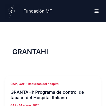
Ir
al
Fundación MF
contenido
GRANTAHI
,
GAP
GAP - Recursos del hospital
GRANTAHI: Programa de control de
tabaco del Hospital Italiano
GAP
/
14 enero, 2025