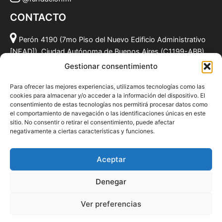
CONTACTO
Perón 4190 (7mo Piso del Nuevo Edificio Administrativo
[NEAD]), Ciudad Autónoma de Buenos Aires (C1199-ABB),
Argentina.
Gestionar consentimiento
(011) 49590381
Para ofrecer las mejores experiencias, utilizamos tecnologías como las
info@fundacionmf.org.ar
cookies para almacenar y/o acceder a la información del dispositivo. El
consentimiento de estas tecnologías nos permitirá procesar datos como
el comportamiento de navegación o las identificaciones únicas en este
sitio. No consentir o retirar el consentimiento, puede afectar
negativamente a ciertas características y funciones.
Quiénes somos
@fundacionmf
Aceptar
Politica de privacidad
Denegar
Ver preferencias
Todos los derechos © 2026 Fundación MF