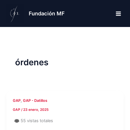
Ir
al
Fundación MF
contenido
órdenes
,
GAP
GAP - Datillos
GAP
/
23 enero, 2025
55 vistas totales