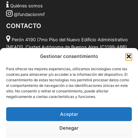
Quiénes somos
@fundacionmf
CONTACTO
Perón 4190 (7mo Piso del Nuevo Edificio Administrativo
[NEAD]), Ciudad Autónoma de Buenos Aires (C1199-ABB),
Argentina.
Gestionar consentimiento
(011) 49590381
Para ofrecer las mejores experiencias, utilizamos tecnologías como las
info@fundacionmf.org.ar
cookies para almacenar y/o acceder a la información del dispositivo. El
consentimiento de estas tecnologías nos permitirá procesar datos como
el comportamiento de navegación o las identificaciones únicas en este
sitio. No consentir o retirar el consentimiento, puede afectar
negativamente a ciertas características y funciones.
Quiénes somos
@fundacionmf
Aceptar
Politica de privacidad
Denegar