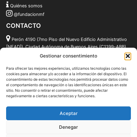
Quiénes somos
@fundacionmf
CONTACTO
Perón 4190 (7mo Piso del Nuevo Edificio Administrativo
[NEAD]), Ciudad Autónoma de Buenos Aires (C1199-ABB),
Argentina.
Gestionar consentimiento
(011) 49590381
Para ofrecer las mejores experiencias, utilizamos tecnologías como las
info@fundacionmf.org.ar
cookies para almacenar y/o acceder a la información del dispositivo. El
consentimiento de estas tecnologías nos permitirá procesar datos como
el comportamiento de navegación o las identificaciones únicas en este
sitio. No consentir o retirar el consentimiento, puede afectar
negativamente a ciertas características y funciones.
Quiénes somos
@fundacionmf
Aceptar
Politica de privacidad
Denegar