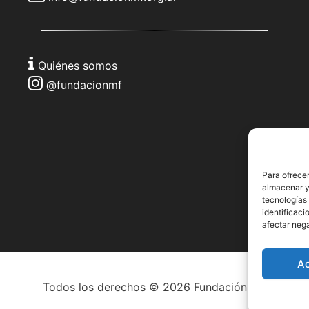
Quiénes somos
@fundacionmf
Para ofrecer
almacenar y/
tecnologías
identificaci
afectar nega
A
Todos los derechos © 2026 Fundación MF