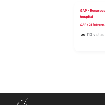
GAP - Recursos
hospital
GAP
/
21 febrero
113 vistas 