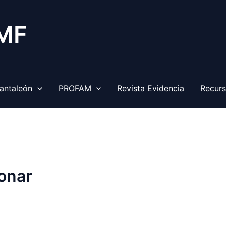
 MF
antaleón
PROFAM
Revista Evidencia
Recur
onar