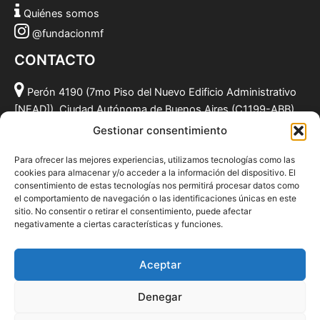
Quiénes somos
@fundacionmf
CONTACTO
Perón 4190 (7mo Piso del Nuevo Edificio Administrativo
[NEAD]), Ciudad Autónoma de Buenos Aires (C1199-ABB),
Argentina.
Gestionar consentimiento
(011) 49590381
Para ofrecer las mejores experiencias, utilizamos tecnologías como las
info@fundacionmf.org.ar
cookies para almacenar y/o acceder a la información del dispositivo. El
consentimiento de estas tecnologías nos permitirá procesar datos como
el comportamiento de navegación o las identificaciones únicas en este
sitio. No consentir o retirar el consentimiento, puede afectar
negativamente a ciertas características y funciones.
Quiénes somos
@fundacionmf
Aceptar
Politica de privacidad
Denegar