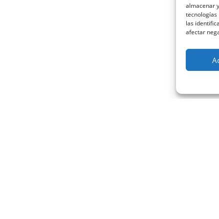
almacenar y/
tecnologías
las identifi
afectar nega
A
PRODUCTOS DESTACADOS
San Pantaleón
ProSaNi
PROFAM
Pildoras MF