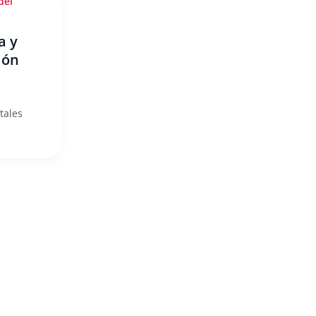
del
a y
ión
tales