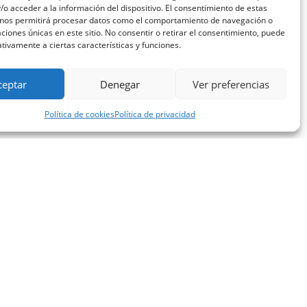
o acceder a la información del dispositivo. El consentimiento de estas
 nos permitirá procesar datos como el comportamiento de navegación o
caciones únicas en este sitio. No consentir o retirar el consentimiento, puede
tivamente a ciertas características y funciones.
ceptar
Denegar
Ver preferencias
Política de cookies
Política de privacidad
CONTACTO
Perón 4190 (7mo Piso del Nuevo Edificio
Administrativo [NEAD]), Ciudad Autónoma de Buenos