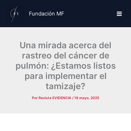
Ir
al
Fundación MF
contenido
Una mirada acerca del
rastreo del cáncer de
pulmón: ¿Estamos listos
para implementar el
tamizaje?
Por
Revista EVIDENCIA
/
18 mayo, 2025