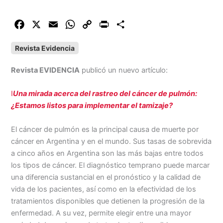
F
X
E
W
C
P
C
a
m
h
o
r
o
Revista Evidencia
c
a
a
p
i
m
e
i
t
y
n
p
Revista EVIDENCIA
publicó un nuevo artículo:
b
l
s
L
t
a
o
A
i
r
I
Una mirada acerca del rastreo del cáncer de pulmón:
o
p
n
t
¿Estamos listos para implementar el tamizaje?
k
p
k
i
r
El cáncer de pulmón es la principal causa de muerte por
cáncer en Argentina y en el mundo. Sus tasas de sobrevida
a cinco años en Argentina son las más bajas entre todos
los tipos de cáncer. El diagnóstico temprano puede marcar
una diferencia sustancial en el pronóstico y la calidad de
vida de los pacientes, así como en la efectividad de los
tratamientos disponibles que detienen la progresión de la
enfermedad. A su vez, permite elegir entre una mayor