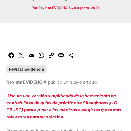
Por
Revista EVIDENCIA
/
8 agosto, 2024
F
X
E
W
C
P
C
a
m
h
o
r
o
Revista Evidencia
c
a
a
p
i
m
e
i
t
y
n
p
Revista EVIDENCIA
publicó un nuevo artículo:
b
l
s
L
t
a
o
A
i
r
I
Uso de una versión simplificada de la herramienta de
o
p
n
t
confiabilidad de guías de práctica de Shaughnessy (G-
k
p
k
i
TRUST) para ayudar a los médicos a elegir las guías más
r
relevantes para su práctica
El respaldo en fuentes secundarias fiables, como las guías