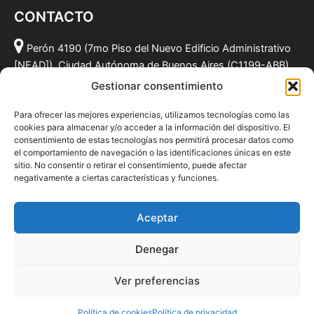
CONTACTO
Perón 4190 (7mo Piso del Nuevo Edificio Administrativo
[NEAD]), Ciudad Autónoma de Buenos Aires (C1199-ABB),
Argentina.
Gestionar consentimiento
(011) 49590381
Para ofrecer las mejores experiencias, utilizamos tecnologías como las
info@fundacionmf.org.ar
cookies para almacenar y/o acceder a la información del dispositivo. El
consentimiento de estas tecnologías nos permitirá procesar datos como
el comportamiento de navegación o las identificaciones únicas en este
sitio. No consentir o retirar el consentimiento, puede afectar
negativamente a ciertas características y funciones.
Quiénes somos
@fundacionmf
Aceptar
Politica de privacidad
Denegar
Ver preferencias
Todos los derechos © 2026 Fundación MF
Política de cookies
Política de privacidad