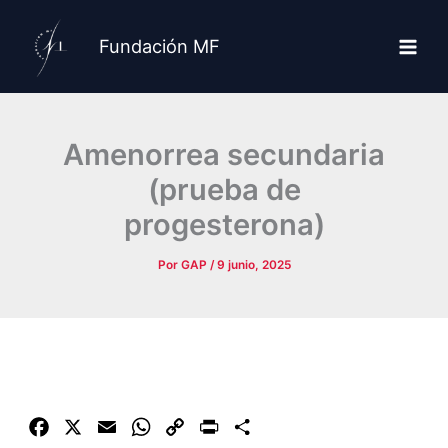
Ir
al
Fundación MF
contenido
Amenorrea secundaria
(prueba de
progesterona)
Por
GAP
/
9 junio, 2025
F
X
E
W
C
P
C