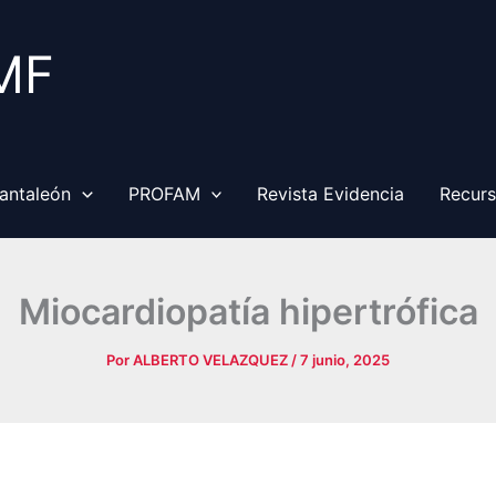
MF
antaleón
PROFAM
Revista Evidencia
Recur
Miocardiopatía hipertrófica
Por
ALBERTO VELAZQUEZ
/
7 junio, 2025