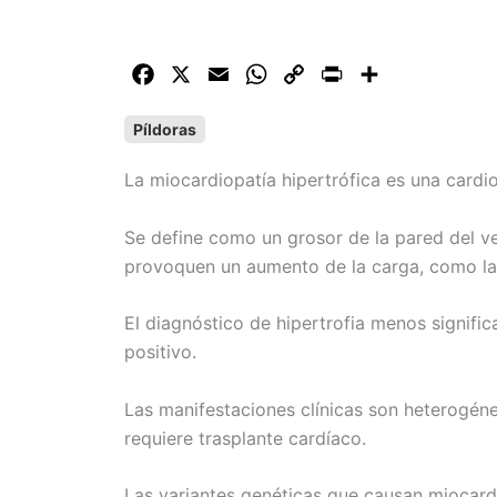
F
X
E
W
C
P
C
a
m
h
o
r
o
Píldoras
c
a
a
p
i
m
e
i
t
y
n
p
La miocardiopatía hipertrófica es una card
b
l
s
L
t
a
o
A
i
r
Se define como un grosor de la pared del v
o
p
n
t
provoquen un aumento de la carga, como la hi
k
p
k
i
r
El diagnóstico de hipertrofia menos signifi
positivo.
Las manifestaciones clínicas son heterogé
requiere trasplante cardíaco.
Las variantes genéticas que causan miocardi