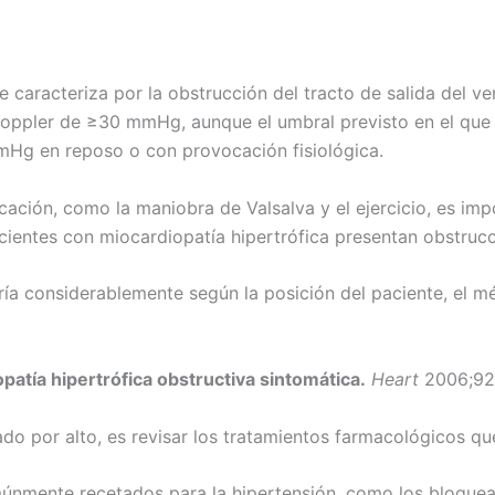
e caracteriza por la obstrucción del tracto de salida del ve
oppler de ≥30 mmHg, aunque el umbral previsto en el que 
Hg en reposo o con provocación fisiológica.
ción, como la maniobra de Valsalva y el ejercicio, es imp
cientes con miocardiopatía hipertrófica presentan obstrucc
a considerablemente según la posición del paciente, el méto
atía hipertrófica obstructiva sintomática.
Heart
2006;92
do por alto, es revisar los tratamientos farmacológicos qu
nmente recetados para la hipertensión, como los bloquead