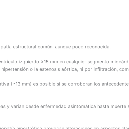
iopatía estructural común, aunque poco reconocida.
entrículo izquierdo ≥15 mm en cualquier segmento miocárdi
pertensión o la estenosis aórtica, ni por infiltración, com
cativa (≥13 mm) es posible si se corroboran los antecedente
neas y varían desde enfermedad asintomática hasta muerte
opatía hipertrófica provocan alteraciones en aspectos cla