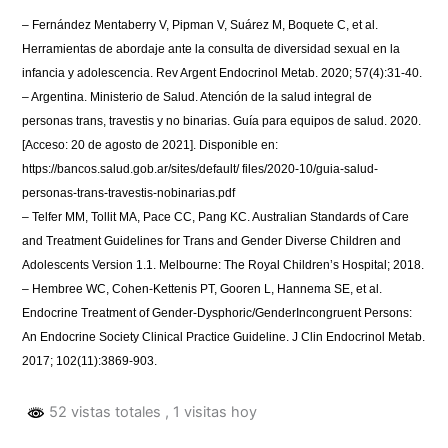
– Fernández Mentaberry V, Pipman V, Suárez M, Boquete C, et al.
Herramientas de abordaje ante la consulta de diversidad sexual en la
infancia y adolescencia. Rev Argent Endocrinol Metab. 2020; 57(4):31-40.
– Argentina. Ministerio de Salud. Atención de la salud integral de
personas trans, travestis y no binarias. Guía para equipos de salud. 2020.
[Acceso: 20 de agosto de 2021]. Disponible en:
https://bancos.salud.gob.ar/sites/default/ files/2020-10/guia-salud-
personas-trans-travestis-nobinarias.pdf
– Telfer MM, Tollit MA, Pace CC, Pang KC. Australian Standards of Care
and Treatment Guidelines for Trans and Gender Diverse Children and
Adolescents Version 1.1. Melbourne: The Royal Children’s Hospital; 2018.
– Hembree WC, Cohen-Kettenis PT, Gooren L, Hannema SE, et al.
Endocrine Treatment of Gender-Dysphoric/GenderIncongruent Persons:
An Endocrine Society Clinical Practice Guideline. J Clin Endocrinol Metab.
2017; 102(11):3869-903.
52 vistas totales
, 1 visitas hoy