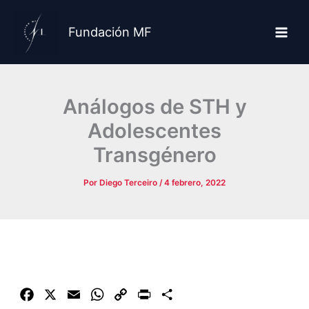
Ir
al
Fundación MF
contenido
Análogos de STH y
Adolescentes
Transgénero
Por
Diego Terceiro
/
4 febrero, 2022
F
X
E
W
C
P
C