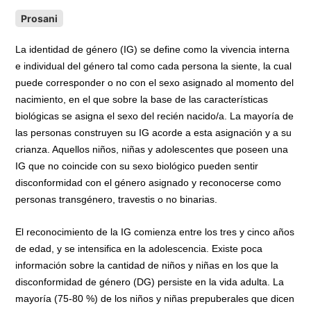
a
m
h
o
r
o
Prosani
c
a
a
p
i
m
e
i
t
y
n
p
La identidad de género (IG) se define como la vivencia interna
b
l
s
L
t
a
e individual del género tal como cada persona la siente, la cual
o
A
i
r
puede corresponder o no con el sexo asignado al momento del
o
p
n
t
nacimiento, en el que sobre la base de las características
k
p
k
i
biológicas se asigna el sexo del recién nacido/a. La mayoría de
r
las personas construyen su IG acorde a esta asignación y a su
crianza. Aquellos niños, niñas y adolescentes que poseen una
IG que no coincide con su sexo biológico pueden sentir
disconformidad con el género asignado y reconocerse como
personas transgénero, travestis o no binarias.
El reconocimiento de la IG comienza entre los tres y cinco años
de edad, y se intensifica en la adolescencia. Existe poca
información sobre la cantidad de niños y niñas en los que la
disconformidad de género (DG) persiste en la vida adulta. La
mayoría (75-80 %) de los niños y niñas prepuberales que dicen