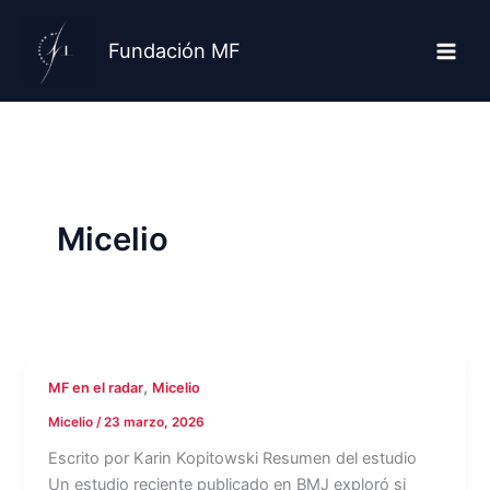
Ir
al
Fundación MF
contenido
Micelio
,
MF en el radar
Micelio
Micelio
/
23 marzo, 2026
Escrito por Karin Kopitowski Resumen del estudio
Un estudio reciente publicado en BMJ exploró si