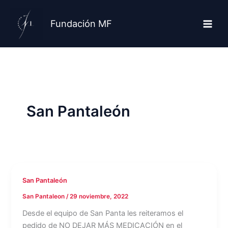
Ir
al
Fundación MF
contenido
San Pantaleón
San Pantaleón
San Pantaleon
/
29 noviembre, 2022
Desde el equipo de San Panta les reiteramos el
pedido de NO DEJAR MÁS MEDICACIÓN en el