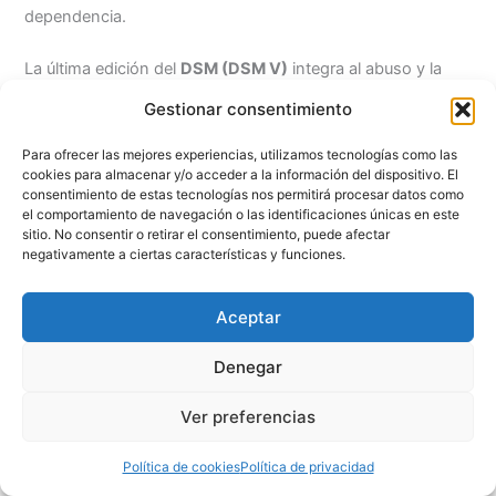
dependencia.
La última edición del
DSM (DSM V)
integra al abuso y la
dependencia de alcohol en un único diagnóstico:
Gestionar consentimiento
trastornos por consumo de alcohol (TCA).
Dentro de este
ítem se distingue entre trastornos leves, moderados o
Para ofrecer las mejores experiencias, utilizamos tecnologías como las
severos según la cantidad de criterios que el paciente
cookies para almacenar y/o acceder a la información del dispositivo. El
consentimiento de estas tecnologías nos permitirá procesar datos como
presente en un momento determinado (ver más adelante).
el comportamiento de navegación o las identificaciones únicas en este
Para tener un TCA la persona suele presentar en mayor o
sitio. No consentir o retirar el consentimiento, puede afectar
menor grado, un consumo crónico o episódico sostenido
negativamente a ciertas características y funciones.
en el tiempo (más de 12 meses) combinado con efectos
negativos del consumo a nivel personal, social o familiar
Aceptar
junto a criterios que evalúan abuso tolerancia o
dependencia (ver más adelante).
Denegar
Ver preferencias
La prevención terciaria consiste en ayudar a
los abusadores y a los dependientes a que
Política de cookies
Política de privacidad
desarrollen hábitos saludables o abstinencia