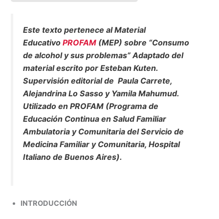
e
i
t
y
n
p
b
l
s
L
t
a
Este texto pertenece al Material
o
A
i
r
Educativo
PROFAM
(MEP) sobre “Consumo
o
p
n
t
de alcohol y sus problemas” Adaptado del
k
p
k
i
material escrito por Esteban Kuten.
r
Supervisión editorial de Paula Carrete,
Alejandrina Lo Sasso y Yamila Mahumud.
Utilizado en PROFAM (Programa de
Educación Continua en Salud Familiar
Ambulatoria y Comunitaria del Servicio de
Medicina Familiar y Comunitaria, Hospital
Italiano de Buenos Aires).
INTRODUCCIÓN