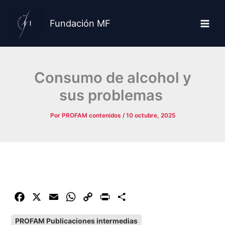
Ir
al
Fundación MF
contenido
Consumo de alcohol y
sus problemas
Por
PROFAM contenidos
/
10 octubre, 2025
F
X
E
W
C
P
C
a
m
h
o
r
o
PROFAM Publicaciones intermedias
c
a
a
p
i
m