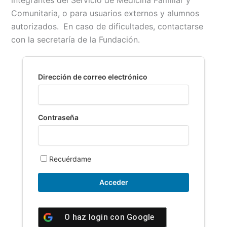
integrantes del Servicio de Medicina Familiar y
e
i
t
y
n
p
Comunitaria, o para usuarios externos y alumnos
b
l
s
L
t
a
autorizados.
En caso de dificultades, contactarse
o
A
i
r
con la secretaría de la Fundación.
o
p
n
t
k
p
k
i
r
Dirección de correo electrónico
Contraseña
Recuérdame
O haz login con
Google