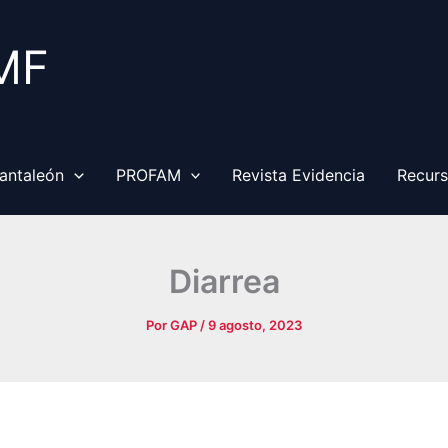
MF
antaleón
PROFAM
Revista Evidencia
Recur
Diarrea
Por
GAP
/
9 agosto, 2023