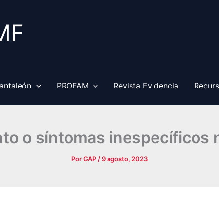
MF
antaleón
PROFAM
Revista Evidencia
Recur
o o síntomas inespecíficos 
Por
GAP
/
9 agosto, 2023