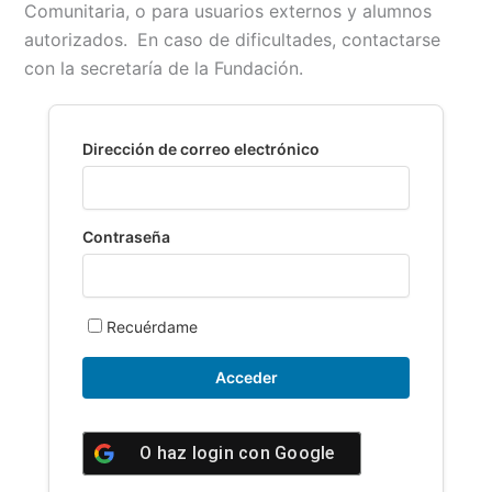
Comunitaria, o para usuarios externos y alumnos
b
l
s
L
t
a
autorizados.
En caso de dificultades, contactarse
o
A
i
r
con la secretaría de la Fundación.
o
p
n
t
k
p
k
i
r
Dirección de correo electrónico
Contraseña
Recuérdame
O haz login con
Google