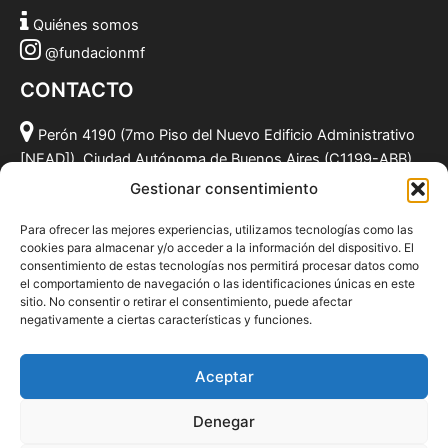
Quiénes somos
@fundacionmf
CONTACTO
Perón 4190 (7mo Piso del Nuevo Edificio Administrativo
[NEAD]), Ciudad Autónoma de Buenos Aires (C1199-ABB),
Argentina.
Gestionar consentimiento
(011) 49590381
Para ofrecer las mejores experiencias, utilizamos tecnologías como las
info@fundacionmf.org.ar
cookies para almacenar y/o acceder a la información del dispositivo. El
consentimiento de estas tecnologías nos permitirá procesar datos como
el comportamiento de navegación o las identificaciones únicas en este
sitio. No consentir o retirar el consentimiento, puede afectar
negativamente a ciertas características y funciones.
Quiénes somos
@fundacionmf
Aceptar
Politica de privacidad
Denegar