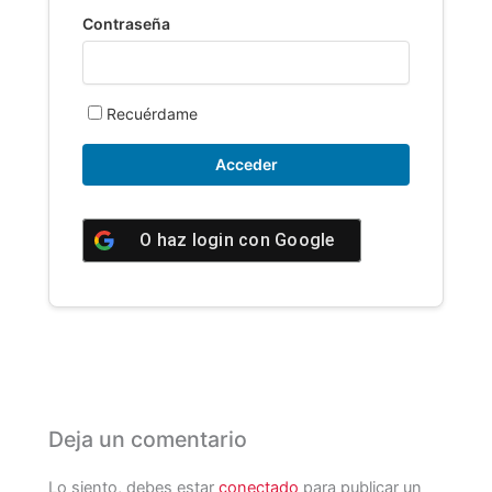
Contraseña
Recuérdame
O haz login con
Google
Deja un comentario
Lo siento, debes estar
conectado
para publicar un