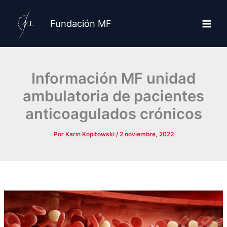
Ir
al
Fundación MF
contenido
Información MF unidad
ambulatoria de pacientes
anticoagulados crónicos
Por
Karin Kopitowski
/
2 noviembre, 2022