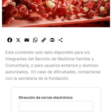
F
X
E
W
C
P
C
a
m
h
o
r
o
Este contenido solo esta disponible para los
c
a
a
p
i
m
integrantes del Servicio de Medicina Familiar y
e
i
t
y
n
p
Comunitaria, o para usuarios externos y alumnos
b
l
s
L
t
a
autorizados.
En caso de dificultades, contactarse
o
A
i
r
con la secretaría de la Fundación.
o
p
n
t
k
p
k
i
r
Dirección de correo electrónico