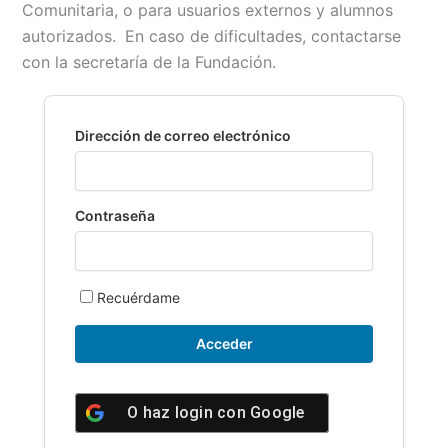
Comunitaria, o para usuarios externos y alumnos
b
l
s
L
t
a
autorizados.
En caso de dificultades, contactarse
o
A
i
r
con la secretaría de la Fundación.
o
p
n
t
k
p
k
i
r
Dirección de correo electrónico
Contraseña
Recuérdame
O haz login con
Google