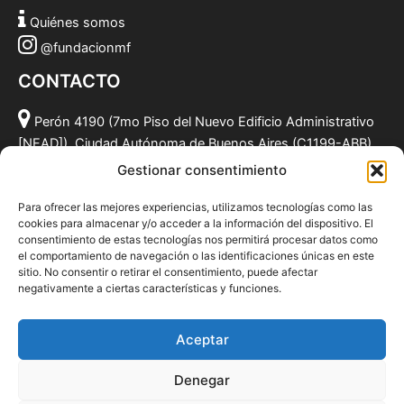
Quiénes somos
@fundacionmf
CONTACTO
Perón 4190 (7mo Piso del Nuevo Edificio Administrativo
[NEAD]), Ciudad Autónoma de Buenos Aires (C1199-ABB),
Argentina.
Gestionar consentimiento
(011) 49590381
Para ofrecer las mejores experiencias, utilizamos tecnologías como las
info@fundacionmf.org.ar
cookies para almacenar y/o acceder a la información del dispositivo. El
consentimiento de estas tecnologías nos permitirá procesar datos como
el comportamiento de navegación o las identificaciones únicas en este
sitio. No consentir o retirar el consentimiento, puede afectar
negativamente a ciertas características y funciones.
Quiénes somos
@fundacionmf
Aceptar
Politica de privacidad
Denegar