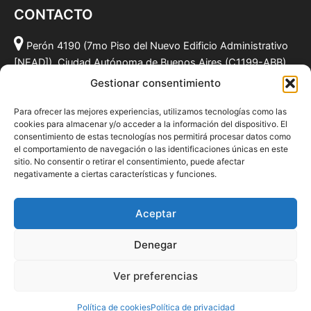
CONTACTO
Perón 4190 (7mo Piso del Nuevo Edificio Administrativo
[NEAD]), Ciudad Autónoma de Buenos Aires (C1199-ABB),
Argentina.
Gestionar consentimiento
(011) 49590381
Para ofrecer las mejores experiencias, utilizamos tecnologías como las
info@fundacionmf.org.ar
cookies para almacenar y/o acceder a la información del dispositivo. El
consentimiento de estas tecnologías nos permitirá procesar datos como
el comportamiento de navegación o las identificaciones únicas en este
sitio. No consentir o retirar el consentimiento, puede afectar
negativamente a ciertas características y funciones.
Quiénes somos
@fundacionmf
Aceptar
Politica de privacidad
Denegar
Ver preferencias
Todos los derechos © 2026 Fundación MF
Política de cookies
Política de privacidad