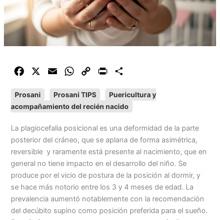
F
X
E
W
C
P
C
a
m
h
o
r
o
Prosani
Prosani TIPS
Puericultura y
c
a
a
p
i
m
acompañamiento del recién nacido
e
i
t
y
n
p
b
l
s
L
t
a
La plagiocefalia posicional es una deformidad de la parte
o
A
i
r
posterior del cráneo, que se aplana de forma asimétrica,
o
p
n
t
reversible y raramente está presente al nacimiento, que en
k
p
k
i
general no tiene impacto en el desarrollo del niño. Se
r
produce por el vicio de postura de la posición al dormir, y
se hace más notorio entre los 3 y 4 meses de edad. La
prevalencia aumentó notablemente con la recomendación
del decúbito supino como posición preferida para el sueño.