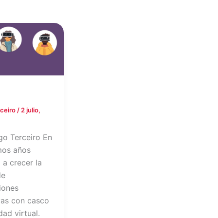
rceiro
/
2 julio,
go Terceiro En
imos años
a crecer la
de
iones
vas con casco
dad virtual.