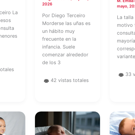
M. Emilia
2026
mayo, 20
ceiro La
Por Diego Terceiro
La talla
 esos
Morderse las uñas es
motivo 
nsulta
un hábito muy
consulta
menores
frecuente en la
mayoría
infancia. Suele
corresp
comenzar alrededor
variant
de los 3
totales
33 v
42 vistas totales