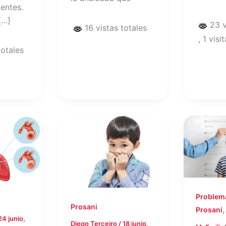
entes.
[…]
23 v
16 vistas totales
, 1 visi
totales
Problema
Prosani
Prosani
24 junio,
Diego Terceiro
/
18 junio,