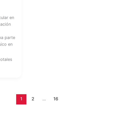
cular en
uación
ma parte
sico en
totales
1
2
…
16