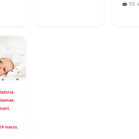
55 v
atoria
blemas
,
sani
24 marzo,