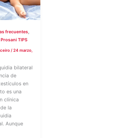
,
s frecuentes
,
Prosani TIPS
rceiro
/
24 marzo,
uidia bilateral
ncia de
estículos en
oto es una
n clínica
 de la
uidia
al. Aunque