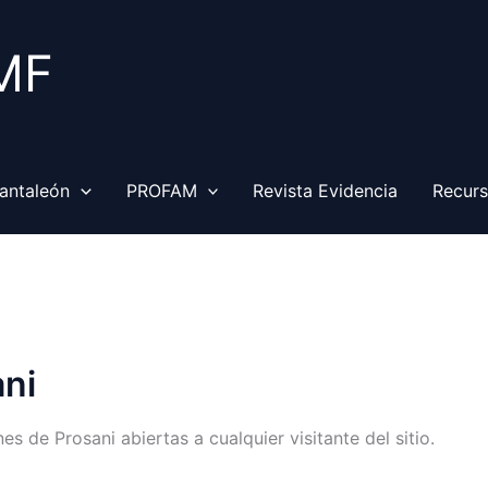
MF
antaleón
PROFAM
Revista Evidencia
Recur
ni
es de Prosani abiertas a cualquier visitante del sitio.