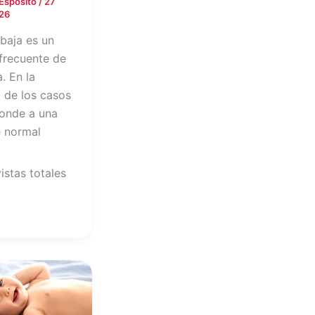
 Espósito
/
27
26
 baja es un
frecuente de
. En la
 de los casos
onde a una
e normal
istas totales