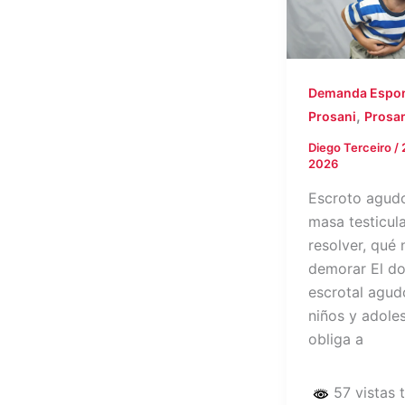
Demanda Espo
,
Prosani
Prosan
Diego Terceiro
/
2026
Escroto agud
masa testicula
resolver, qué 
demorar El do
escrotal agud
niños y adole
obliga a
57 vistas 