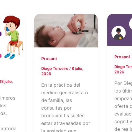
Prosani
Prosani
Diego Te
Diego Terceiro
/
8 julio,
2026
2026
28 julio,
Por Die
En la práctica del
los últ
médico generalista o
rimeros
empezó 
de familia, las
los
oferta 
consultas por
tos,
evaluac
bronquiolitis suelen
cogniti
estar atravesadas por
iratoria
de reali
la ansiedad que