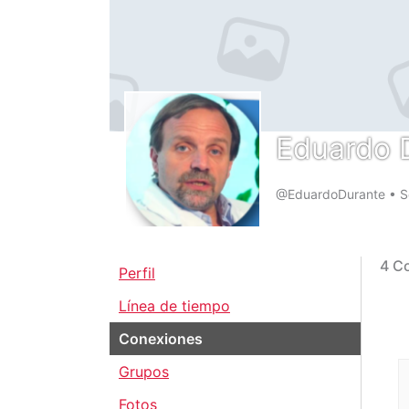
Eduardo 
@EduardoDurante
•
S
4
Co
Perfil
Línea de tiempo
Conexiones
Grupos
Fotos