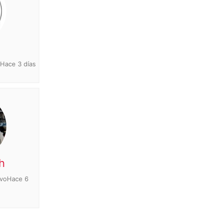
oHace 3 días
h
ivoHace 6