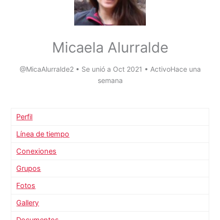
Micaela Alurralde
@MicaAlurralde2
•
Se unió a Oct 2021
•
ActivoHace una
semana
Perfil
Línea de tiempo
Conexiones
Grupos
Fotos
Gallery
Documentos