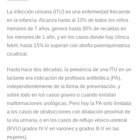
e
i
t
y
n
p
La infección urinaria (ITU) es una enfermedad frecuente
b
l
s
L
t
a
en la infancia. Alcanza hasta al 10% de todos los niños
o
A
i
r
menores de 7 años, genera hasta 30% de recaídas en
o
p
n
t
los menores de 1 año, y en los casos donde hay clínica
k
p
k
i
febril, hasta 15% lo superan con atrofia parenquimatosa
r
cicatrizal.
Hasta hace dos décadas, la presencia de una ITU en un
lactante era indicación de profilaxis antibiótica (PA),
independientemente de la forma de presentación, y
sobre todo en los casos graves o cuando existían
malformaciones urológicas. Pero hoy la PA solo limitada
a los casos de obstrucciones con dilatación proximal de
la vía urinaria, o en los casos de reflujo vésico-ureteral
(RVU) grados IV-V en varones y grados III-V en las
mujeres).