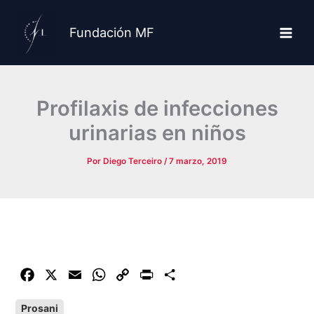
Ir
al
Fundación MF
contenido
Profilaxis de infecciones
urinarias en niños
Por
Diego Terceiro
/
7 marzo, 2019
F
X
E
W
C
P
C
a
m
h
o
r
o
Prosani
c
a
a
p
i
m