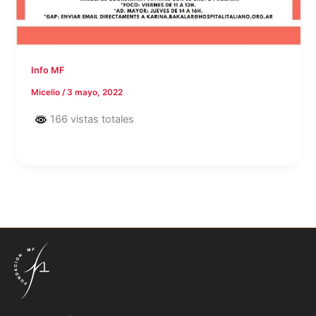
Info MF
Micelio
/
3 mayo, 2022
166 vistas totales