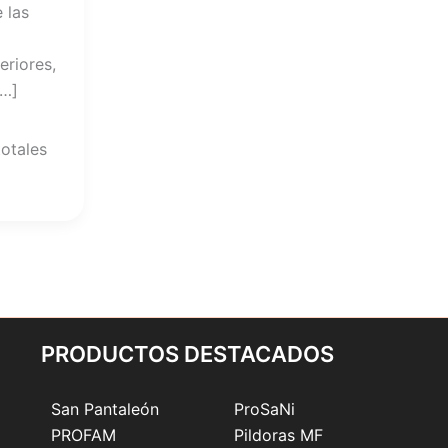
 las
eriores,
[…]
totales
PRODUCTOS DESTACADOS
San Pantaleón
ProSaNi
PROFAM
Pildoras MF