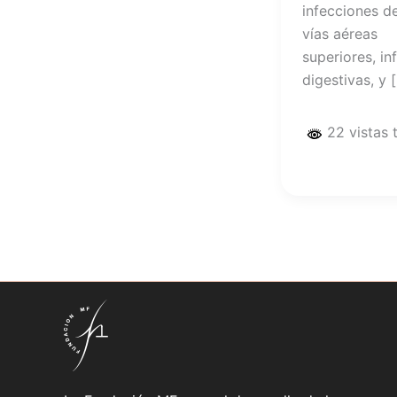
infecciones de
vías aéreas
superiores, inf
digestivas, y 
22 vistas 