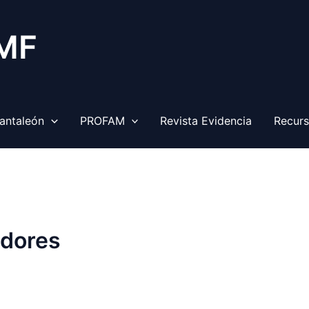
 MF
antaleón
PROFAM
Revista Evidencia
Recur
adores