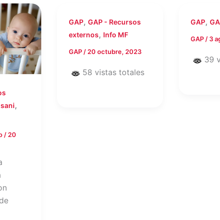
,
,
GAP
GAP - Recursos
GAP
GAP
,
externos
Info MF
GAP
/
3 a
GAP
/
20 octubre, 2023
39 v
58 vistas totales
os
,
sani
to
/
20
a
á
on
 de